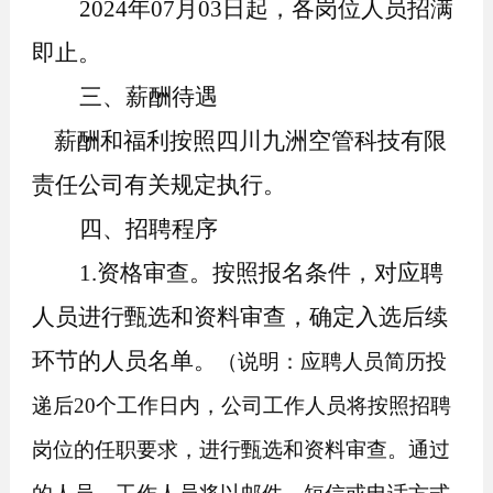
2024年07月03日起，各岗位人员招满
即止。
三、薪酬待遇
薪酬和福利按照
四川九洲空管科技有限
责任
公司有关规定执行。
四、
招聘程序
1.资格审查。按照报名条件，对应聘
人员进行
甄选
和资料审查，确定入
选
后续
环节
的人员名单
。
（说明：
应聘人员
简历投
递后
20个工作日内，公司工作人员将按照招聘
岗位的任职要求，进行
甄选
和资料审查
。
通过